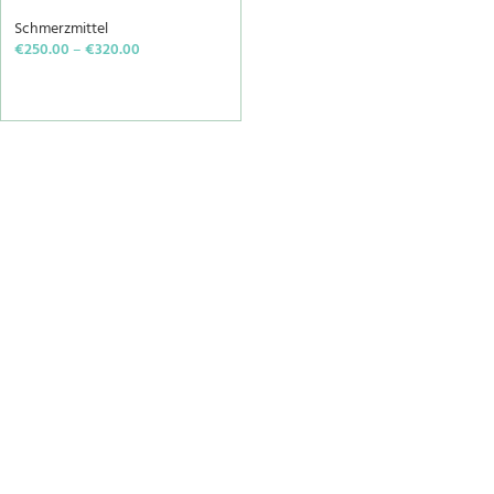
Schmerzmittel
€
250.00
–
€
320.00
SELECT OPTIONS