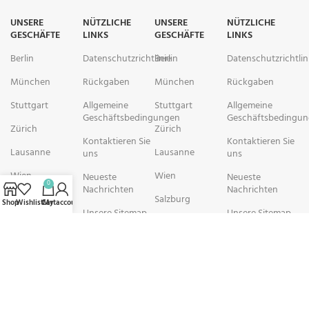
UNSERE
NÜTZLICHE
UNSERE
NÜTZLICHE
GESCHÄFTE
LINKS
GESCHÄFTE
LINKS
Berlin
Datenschutzrichtlinie
Berlin
Datenschutzrichtlin
München
Rückgaben
München
Rückgaben
Stuttgart
Allgemeine
Stuttgart
Allgemeine
Geschäftsbedingungen
Geschäftsbedingu
Zürich
Zürich
Kontaktieren Sie
Kontaktieren Sie
Lausanne
Lausanne
uns
uns
Wien
Wien
Neueste
Neueste
0
Nachrichten
Nachrichten
Salzburg
Salzburg
Shop
Wishlist
Cart
My account
Unsere Sitemap
Unsere Sitemap
Brüssel
Brüssel
rechtschemisch Pharmacy arbeitet mit Organisationen zusammen, die
sich der Verbesserung der Gesundheit und des Wohlbefindens ihrer
Gemeinden widmen. Wir sind bestrebt, Personen in schwierigen