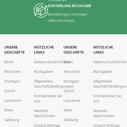
Vorteile an.
KOSTENLOSE RÜCKGABE
Bestellungen verfolgen
oder stornieren.
UNSERE
NÜTZLICHE
UNSERE
NÜTZLICHE
GESCHÄFTE
LINKS
GESCHÄFTE
LINKS
Berlin
Datenschutzrichtlinie
Berlin
Datenschutzrichtlin
München
Rückgaben
München
Rückgaben
Stuttgart
Allgemeine
Stuttgart
Allgemeine
Geschäftsbedingungen
Geschäftsbedingu
Zürich
Zürich
Kontaktieren Sie
Kontaktieren Sie
Lausanne
Lausanne
uns
uns
Wien
Wien
Neueste
Neueste
Nachrichten
Nachrichten
Salzburg
Salzburg
Unsere Sitemap
Unsere Sitemap