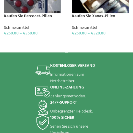
Kaufen Sie Percocet-Pillen
Kaufen Sie Xanax-Pillen
Schmerzmittel
Schmerzmittel
€
250.00
–
€
350.00
€
250.00
–
€
320.00
SELECT OPTIONS
SELECT OPTIONS
KOSTENLOSER VERSAND
Informationen zum
Netzbetreiber.
ONLINE-ZAHLUNG
Zahlungsmethoden.
24/7-SUPPORT
Unbegrenzter Helpdesk.
100% SICHER
Sehen Sie sich unsere