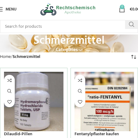
0
MENU
€
0.0
Schmerzmittel
Categories
Home
Schmerzmittel
Dilaudid-Pillen
Fentanylpflaster kaufen