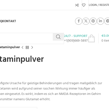
LOGIN / REGIST
AQ
KONTAKT
€
0.0
24/7 - SUPPORT
+1(909)669-5897
0
ite
Ketaminpulver
etaminpulver
ufigste Ursache für geistige Behinderungen und tragen maßgeblich zur
Ketamin wird aufgrund seiner raschen Wirkung immer häufiger als
en eingesetzt. Es wirkt, indem es sich an NMDA-Rezeptoren im Gehirn
ansmitter namens Glutamat erhöht.