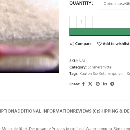
QUANTITY
Compare
Add to wishlist
SKU:
N/A
Category:
Schmerzmittel
Tags:
Kaufen Sie Ketaminpulver
,
K
Share:
IPTION
ADDITIONAL INFORMATION
REVIEWS (0)
SHIPPING & DE
er Moleküle führt. Der gesamte Prozess beeinflusst Wahrnehmung, Stimmu