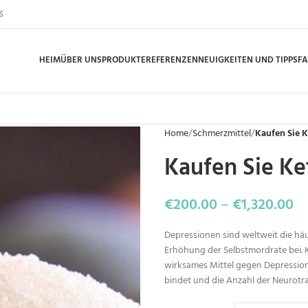
$
HEIM
ÜBER UNS
PRODUKTE
REFERENZEN
NEUIGKEITEN UND TIPPS
F
Home
Schmerzmittel
Kaufen Sie 
Kaufen Sie K
€
200.00
–
€
1,320.00
Depressionen sind weltweit die hä
Erhöhung der Selbstmordrate bei. 
wirksames Mittel gegen Depression
bindet und die Anzahl der Neurotr