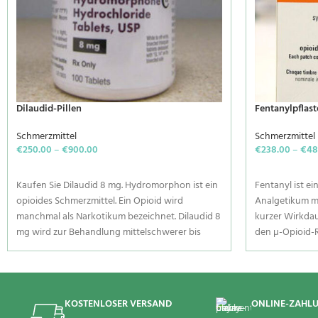
Dilaudid-Pillen
Fentanylpflast
Schmerzmittel
Schmerzmittel
€
250.00
–
€
900.00
€
238.00
–
€
48
SELECT OPTIONS
SELECT OPTI
Kaufen Sie Dilaudid 8 mg. Hydromorphon ist ein
Fentanyl ist ei
opioides Schmerzmittel. Ein Opioid wird
Analgetikum m
manchmal als Narkotikum bezeichnet. Dilaudid 8
kurzer Wirkdaue
mg wird zur Behandlung mittelschwerer bis
den µ-Opioid-R
starker Schmerzen verwendet. Die Form mit
wurde es zur 
verlängerter Wirkstofffreisetzung dieses
Durchbruchsch
Arzneimittels ist für die Behandlung
häufig als Ana
mittelschwerer bis starker Schmerzen rund um
Vorbehandlung
KOSTENLOSER VERSAND
ONLINE-ZAHL
die Uhr vorgesehen. Diese Form von Dilaudid 8
Anästhetikum 