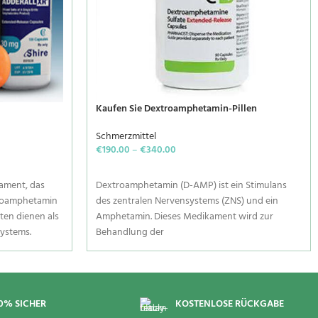
Kaufen Sie Dextroamphetamin-Pillen
Schmerzmittel
€
190.00
–
€
340.00
SELECT OPTIONS
kament, das
Dextroamphetamin (D-AMP) ist ein Stimulans
troamphetamin
des zentralen Nervensystems (ZNS) und ein
ten dienen als
Amphetamin. Dieses Medikament wird zur
systems.
Behandlung der
ien auf
Aufmerksamkeitsdefizit-/Hyperaktivitätsstörung
m Impulse und
(ADHS) eingesetzt. Es wirkt, indem es die
 Das Medikament
Konzentration bestimmter natürlicher
ng von
Substanzen im Gehirn verändert.
0% SICHER
KOSTENLOSE RÜCKGABE
störung (ADHS)
Dextroamphetamin gehört zu den sogenannten