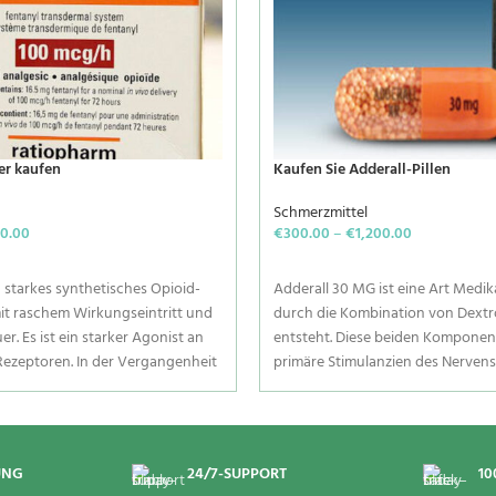
er kaufen
Kaufen Sie Adderall-Pillen
Schmerzmittel
0.00
€
300.00
–
€
1,200.00
ONS
SELECT OPTIONS
n starkes synthetisches Opioid-
Adderall 30 MG ist eine Art Medi
it raschem Wirkungseintritt und
durch die Kombination von Dex
r. Es ist ein starker Agonist an
entsteht. Diese beiden Komponen
ezeptoren. In der Vergangenheit
primäre Stimulanzien des Nerven
Behandlung von
Außerdem wirken diese Stimulanz
merzen eingesetzt und wird
Gehirnchemikalien und Nerven, u
lgetikum in
Hyperaktivität zu kontrollieren.
ssituationen und als
wird hauptsächlich zur Behandlu
UNG
24/7-SUPPORT
10
in Kombination mit einem
Narkolepsie und Hyperaktivitäts