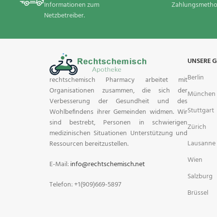
Informationen zum
Zahlungsmetho
mg ist nicht für die Anwendung bei Bedarf
Benzodiazepin
Netzbetreiber.
gegen Schmerzen vorgesehen. Dilaudid 8 mg
Hersteller Fent
Hydromorphon kann auch für Zwecke
Markenschmerz
verwendet werden, die nicht in dieser
Medikament sow
Medikamentenanleitung aufgeführt sind.
kurzwirksamen
können Sie je 
UNSERE 
besten geeign
Berlin
rechtschemisch Pharmacy arbeitet mit
Fentanylpflaste
Organisationen zusammen, die sich der
Injektionspack
München
Verbesserung der Gesundheit und des
Stuttgart
Wohlbefindens ihrer Gemeinden widmen. Wir
sind bestrebt, Personen in schwierigen
Zürich
medizinischen Situationen Unterstützung und
Lausanne
Ressourcen bereitzustellen.
Wien
E-Mail:
info@rechtschemisch.net
Salzburg
Telefon: +1(909)669-5897
Brüssel