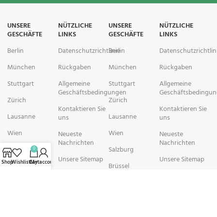
UNSERE
NÜTZLICHE
UNSERE
NÜTZLICHE
GESCHÄFTE
LINKS
GESCHÄFTE
LINKS
Berlin
Datenschutzrichtlinie
Berlin
Datenschutzrichtlin
München
Rückgaben
München
Rückgaben
Stuttgart
Allgemeine
Stuttgart
Allgemeine
Geschäftsbedingungen
Geschäftsbedingu
Zürich
Zürich
Kontaktieren Sie
Kontaktieren Sie
Lausanne
Lausanne
uns
uns
Wien
Wien
Neueste
Neueste
Nachrichten
Nachrichten
Salzburg
Salzburg
0
Unsere Sitemap
Unsere Sitemap
Shop
Wishlist
Cart
My account
Brüssel
Brüssel
rechtschemisch Pharmacy arbeitet mit Organisationen zusammen, die
sich der Verbesserung der Gesundheit und des Wohlbefindens ihrer