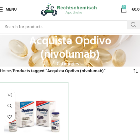
0
MENU
€
0.0
Acquista Opdivo
(nivolumab)
Categories
Home
Products tagged “Acquista Opdivo (nivolumab)”