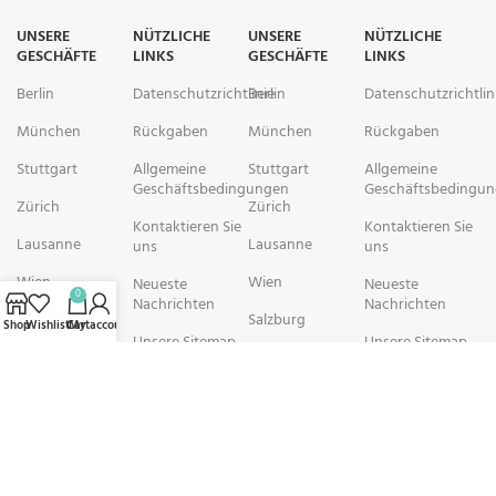
UNSERE
NÜTZLICHE
UNSERE
NÜTZLICHE
GESCHÄFTE
LINKS
GESCHÄFTE
LINKS
Berlin
Datenschutzrichtlinie
Berlin
Datenschutzrichtlin
München
Rückgaben
München
Rückgaben
Stuttgart
Allgemeine
Stuttgart
Allgemeine
Geschäftsbedingungen
Geschäftsbedingu
Zürich
Zürich
Kontaktieren Sie
Kontaktieren Sie
Lausanne
Lausanne
uns
uns
Wien
Wien
Neueste
Neueste
0
Nachrichten
Nachrichten
Salzburg
Salzburg
Shop
Wishlist
Cart
My account
Unsere Sitemap
Unsere Sitemap
Brüssel
Brüssel
rechtschemisch Pharmacy arbeitet mit Organisationen zusammen, die
sich der Verbesserung der Gesundheit und des Wohlbefindens ihrer
Gemeinden widmen. Wir sind bestrebt, Personen in schwierigen