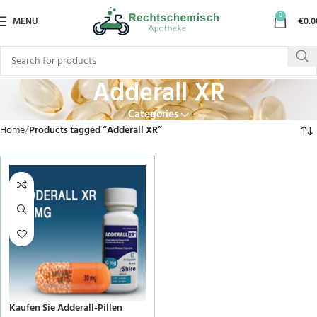
0
MENU
€
0.0
Adderall XR
Categories
Home
Products tagged “Adderall XR”
Kaufen Sie Adderall-Pillen