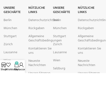
UNSERE
NÜTZLICHE
UNSERE
NÜTZLICHE
GESCHÄFTE
LINKS
GESCHÄFTE
LINKS
Berlin
Datenschutzrichtlinie
Berlin
Datenschutzrichtlin
München
Rückgaben
München
Rückgaben
Stuttgart
Allgemeine
Stuttgart
Allgemeine
Geschäftsbedingungen
Geschäftsbedingu
Zürich
Zürich
Kontaktieren Sie
Kontaktieren Sie
Lausanne
Lausanne
uns
uns
Wien
Wien
Neueste
Neueste
0
Nachrichten
Nachrichten
Salzburg
Salzburg
Shop
Wishlist
Cart
My account
Unsere Sitemap
Unsere Sitemap
Brüssel
Brüssel
rechtschemisch Pharmacy arbeitet mit Organisationen zusammen, die
sich der Verbesserung der Gesundheit und des Wohlbefindens ihrer
Gemeinden widmen. Wir sind bestrebt, Personen in schwierigen