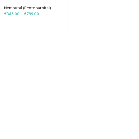
Nembutal (Pentobarbital)
€
345.00
–
€
799.00
SELECT OPTIONS