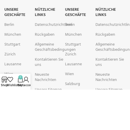
UNSERE
NÜTZLICHE
UNSERE
NÜTZLICHE
GESCHÄFTE
LINKS
GESCHÄFTE
LINKS
Berlin
Datenschutzrichtlinie
Berlin
Datenschutzrichtlin
München
Rückgaben
München
Rückgaben
Stuttgart
Allgemeine
Stuttgart
Allgemeine
Geschäftsbedingungen
Geschäftsbedingu
Zürich
Zürich
Kontaktieren Sie
Kontaktieren Sie
Lausanne
Lausanne
uns
uns
Wien
Wien
Neueste
Neueste
0
Nachrichten
Nachrichten
Salzburg
Salzburg
Shop
Wishlist
Cart
My account
Unsere Sitemap
Unsere Sitemap
Brüssel
Brüssel
rechtschemisch Pharmacy arbeitet mit Organisationen zusammen, die
sich der Verbesserung der Gesundheit und des Wohlbefindens ihrer
Gemeinden widmen. Wir sind bestrebt, Personen in schwierigen