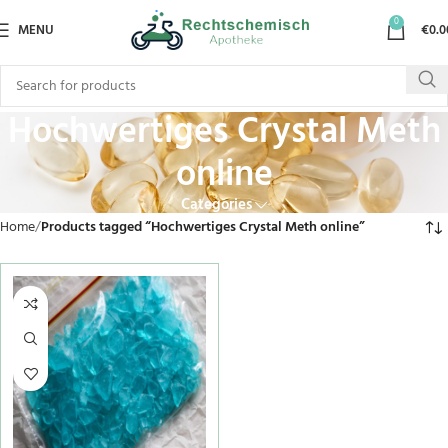
0
MENU
€
0.0
Hochwertiges Crystal Meth
online
Categories
Home
Products tagged “Hochwertiges Crystal Meth online”