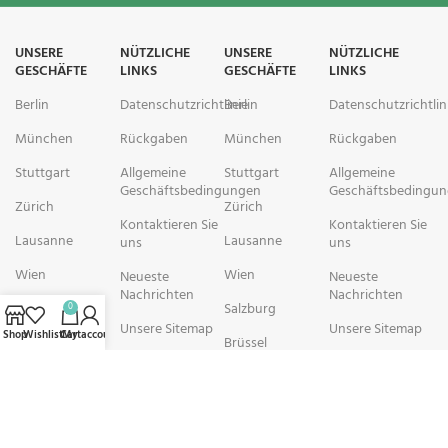
UNSERE
NÜTZLICHE
UNSERE
NÜTZLICHE
GESCHÄFTE
LINKS
GESCHÄFTE
LINKS
Berlin
Datenschutzrichtlinie
Berlin
Datenschutzrichtlin
München
Rückgaben
München
Rückgaben
Stuttgart
Allgemeine
Stuttgart
Allgemeine
Geschäftsbedingungen
Geschäftsbedingu
Zürich
Zürich
Kontaktieren Sie
Kontaktieren Sie
Lausanne
Lausanne
uns
uns
Wien
Wien
Neueste
Neueste
Nachrichten
Nachrichten
Salzburg
Salzburg
0
Unsere Sitemap
Unsere Sitemap
Shop
Wishlist
Cart
My account
Brüssel
Brüssel
rechtschemisch Pharmacy arbeitet mit Organisationen zusammen, die
sich der Verbesserung der Gesundheit und des Wohlbefindens ihrer