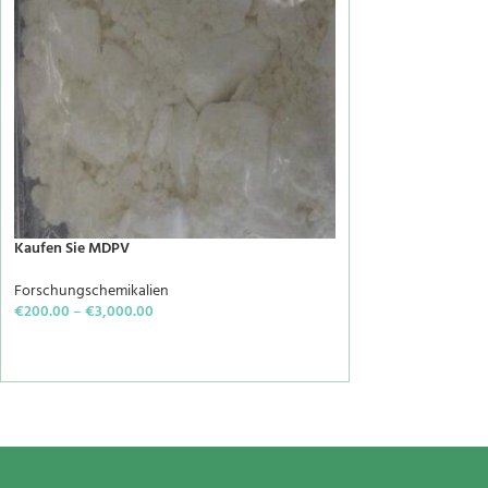
Kaufen Sie MDPV
Forschungschemikalien
€
200.00
–
€
3,000.00
SELECT OPTIONS