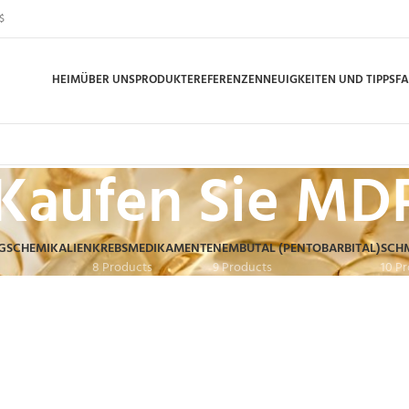
$
HEIM
ÜBER UNS
PRODUKTE
REFERENZEN
NEUIGKEITEN UND TIPPS
F
Kaufen Sie MD
GSCHEMIKALIEN
KREBSMEDIKAMENTE
NEMBUTAL (PENTOBARBITAL)
SCH
8 Products
9 Products
10 P