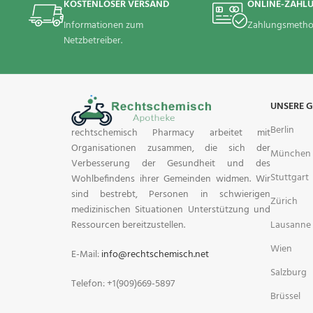
KOSTENLOSER VERSAND
ONLINE-ZAHL
Informationen zum
Zahlungsmetho
Netzbetreiber.
UNSERE 
Berlin
rechtschemisch Pharmacy arbeitet mit
Organisationen zusammen, die sich der
München
Verbesserung der Gesundheit und des
Stuttgart
Wohlbefindens ihrer Gemeinden widmen. Wir
sind bestrebt, Personen in schwierigen
Zürich
medizinischen Situationen Unterstützung und
Lausanne
Ressourcen bereitzustellen.
Wien
E-Mail:
info@rechtschemisch.net
Salzburg
Telefon: +1(909)669-5897
Brüssel