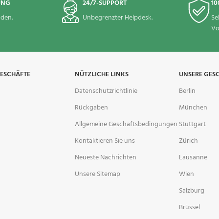
UNG
24/7-SUPPORT
10
den.
Unbegrenzter Helpdesk.
Se
Vo
GESCHÄFTE
NÜTZLICHE LINKS
UNSERE GES
Datenschutzrichtlinie
Berlin
Rückgaben
München
Allgemeine Geschäftsbedingungen
Stuttgart
Kontaktieren Sie uns
Zürich
Neueste Nachrichten
Lausanne
Unsere Sitemap
Wien
Salzburg
Brüssel