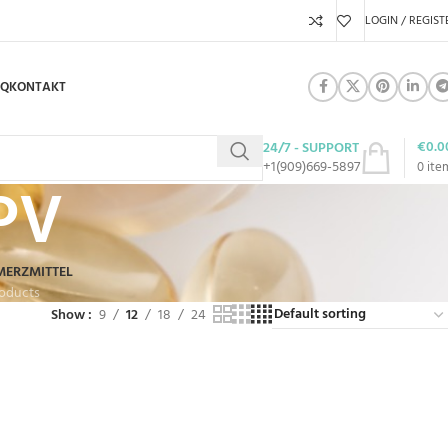
LOGIN / REGIST
AQ
KONTAKT
€
0.0
24/7 - SUPPORT
+1(909)669-5897
0
ite
PV
MERZMITTEL
roducts
Show
9
12
18
24