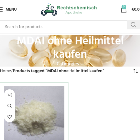
0
MENU
€
0.0
MDAI ohne Heilmittel
kaufen
Categories
Home
Products tagged “MDAI ohne Heilmittel kaufen”