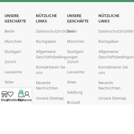
UNSERE
NÜTZLICHE
UNSERE
NÜTZLICHE
GESCHÄFTE
LINKS
GESCHÄFTE
LINKS
Berlin
Datenschutzrichtlinie
Berlin
Datenschutzrichtlin
München
Rückgaben
München
Rückgaben
Stuttgart
Allgemeine
Stuttgart
Allgemeine
Geschäftsbedingungen
Geschäftsbedingu
Zürich
Zürich
Kontaktieren Sie
Kontaktieren Sie
Lausanne
Lausanne
uns
uns
Wien
Wien
Neueste
Neueste
Nachrichten
Nachrichten
Salzburg
Salzburg
0
Unsere Sitemap
Unsere Sitemap
Shop
Wishlist
Cart
My account
Brüssel
Brüssel
rechtschemisch Pharmacy arbeitet mit Organisationen zusammen, die
sich der Verbesserung der Gesundheit und des Wohlbefindens ihrer