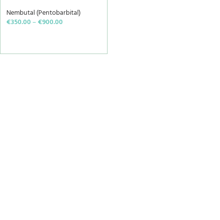
Nembutal (Pentobarbital)
€
350.00
–
€
900.00
SELECT OPTIONS