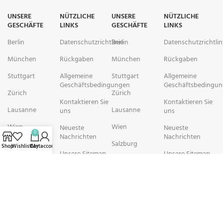
UNSERE
NÜTZLICHE
UNSERE
NÜTZLICHE
GESCHÄFTE
LINKS
GESCHÄFTE
LINKS
Berlin
Datenschutzrichtlinie
Berlin
Datenschutzrichtlin
München
Rückgaben
München
Rückgaben
Stuttgart
Allgemeine
Stuttgart
Allgemeine
Geschäftsbedingungen
Geschäftsbedingu
Zürich
Zürich
Kontaktieren Sie
Kontaktieren Sie
Lausanne
Lausanne
uns
uns
Wien
Wien
Neueste
Neueste
0
Nachrichten
Nachrichten
Salzburg
Salzburg
Shop
Wishlist
Cart
My account
Unsere Sitemap
Unsere Sitemap
Brüssel
Brüssel
rechtschemisch Pharmacy arbeitet mit Organisationen zusammen, die
sich der Verbesserung der Gesundheit und des Wohlbefindens ihrer
Gemeinden widmen. Wir sind bestrebt, Personen in schwierigen