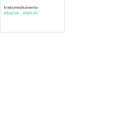
Krebsmedikamente
€
420.00
–
€
865.00
SELECT OPTIONS