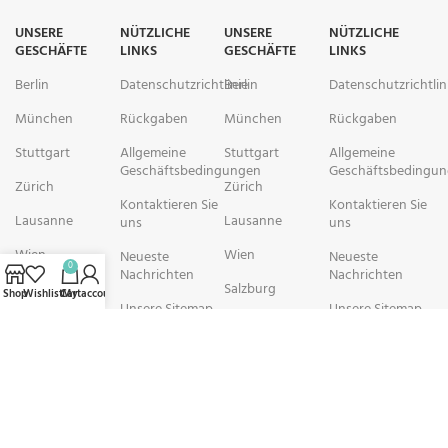
UNSERE
NÜTZLICHE
UNSERE
NÜTZLICHE
GESCHÄFTE
LINKS
GESCHÄFTE
LINKS
Berlin
Datenschutzrichtlinie
Berlin
Datenschutzrichtlin
München
Rückgaben
München
Rückgaben
Stuttgart
Allgemeine
Stuttgart
Allgemeine
Geschäftsbedingungen
Geschäftsbedingu
Zürich
Zürich
Kontaktieren Sie
Kontaktieren Sie
Lausanne
Lausanne
uns
uns
Wien
Wien
Neueste
Neueste
0
Nachrichten
Nachrichten
Salzburg
Salzburg
Shop
Wishlist
Cart
My account
Unsere Sitemap
Unsere Sitemap
Brüssel
Brüssel
rechtschemisch Pharmacy arbeitet mit Organisationen zusammen, die
sich der Verbesserung der Gesundheit und des Wohlbefindens ihrer
Gemeinden widmen. Wir sind bestrebt, Personen in schwierigen