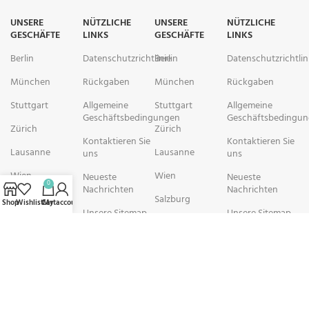
UNSERE
NÜTZLICHE
UNSERE
NÜTZLICHE
GESCHÄFTE
LINKS
GESCHÄFTE
LINKS
Berlin
Datenschutzrichtlinie
Berlin
Datenschutzrichtlin
München
Rückgaben
München
Rückgaben
Stuttgart
Allgemeine
Stuttgart
Allgemeine
Geschäftsbedingungen
Geschäftsbedingu
Zürich
Zürich
Kontaktieren Sie
Kontaktieren Sie
Lausanne
Lausanne
uns
uns
Wien
Wien
Neueste
Neueste
0
Nachrichten
Nachrichten
Salzburg
Salzburg
Shop
Wishlist
Cart
My account
Unsere Sitemap
Unsere Sitemap
Brüssel
Brüssel
rechtschemisch Pharmacy arbeitet mit Organisationen zusammen, die
sich der Verbesserung der Gesundheit und des Wohlbefindens ihrer
Gemeinden widmen. Wir sind bestrebt, Personen in schwierigen