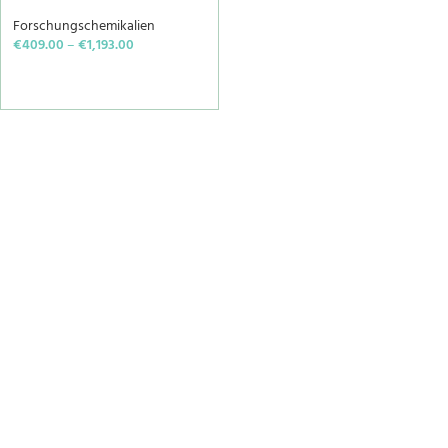
Forschungschemikalien
€
409.00
–
€
1,193.00
SELECT OPTIONS