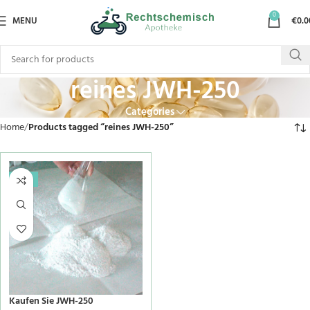
0
MENU
€
0.0
reines JWH-250
Categories
Home
Products tagged “reines JWH-250”
-21%
Kaufen Sie JWH-250