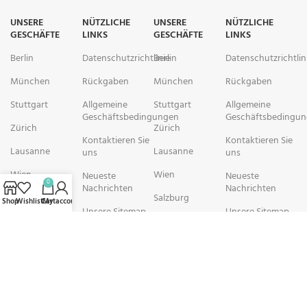
UNSERE
NÜTZLICHE
UNSERE
NÜTZLICHE
GESCHÄFTE
LINKS
GESCHÄFTE
LINKS
Berlin
Datenschutzrichtlinie
Berlin
Datenschutzrichtlin
München
Rückgaben
München
Rückgaben
Stuttgart
Allgemeine
Stuttgart
Allgemeine
Geschäftsbedingungen
Geschäftsbedingu
Zürich
Zürich
Kontaktieren Sie
Kontaktieren Sie
Lausanne
Lausanne
uns
uns
Wien
Wien
Neueste
Neueste
0
Nachrichten
Nachrichten
Salzburg
Salzburg
Shop
Wishlist
Cart
My account
Unsere Sitemap
Unsere Sitemap
Brüssel
Brüssel
rechtschemisch Pharmacy arbeitet mit Organisationen zusammen, die
sich der Verbesserung der Gesundheit und des Wohlbefindens ihrer
Gemeinden widmen. Wir sind bestrebt, Personen in schwierigen