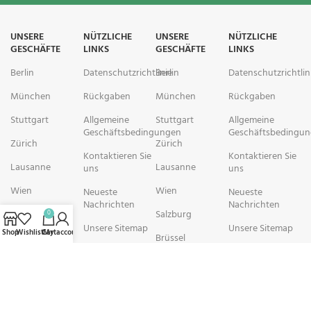
UNSERE
NÜTZLICHE
UNSERE
NÜTZLICHE
GESCHÄFTE
LINKS
GESCHÄFTE
LINKS
Berlin
Datenschutzrichtlinie
Berlin
Datenschutzrichtlin
München
Rückgaben
München
Rückgaben
Stuttgart
Allgemeine
Stuttgart
Allgemeine
Geschäftsbedingungen
Geschäftsbedingu
Zürich
Zürich
Kontaktieren Sie
Kontaktieren Sie
Lausanne
Lausanne
uns
uns
Wien
Wien
Neueste
Neueste
Nachrichten
Nachrichten
Salzburg
Salzburg
0
Unsere Sitemap
Unsere Sitemap
Shop
Wishlist
Cart
My account
Brüssel
Brüssel
rechtschemisch Pharmacy arbeitet mit Organisationen zusammen, die
sich der Verbesserung der Gesundheit und des Wohlbefindens ihrer