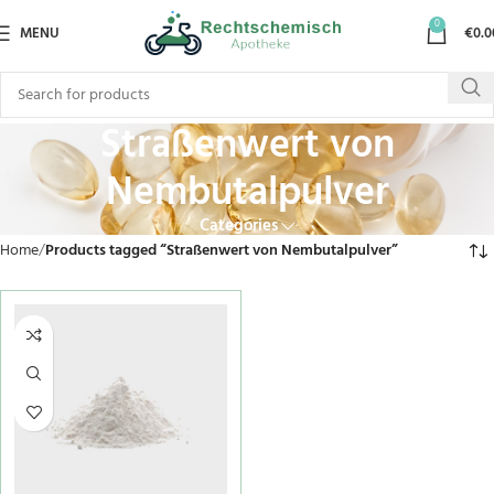
0
MENU
€
0.0
Straßenwert von
Nembutalpulver
Categories
Home
Products tagged “Straßenwert von Nembutalpulver”