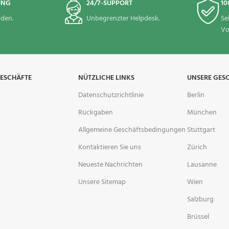
UNG
24/7-SUPPORT
10
den.
Unbegrenzter Helpdesk.
Se
Vo
GESCHÄFTE
NÜTZLICHE LINKS
UNSERE GES
Datenschutzrichtlinie
Berlin
Rückgaben
München
Allgemeine Geschäftsbedingungen
Stuttgart
Kontaktieren Sie uns
Zürich
Neueste Nachrichten
Lausanne
Unsere Sitemap
Wien
Salzburg
Brüssel