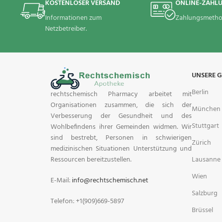
KOSTENLOSER VERSAND
ONLINE-ZAHL
Informationen zum
Zahlungsmetho
Netzbetreiber.
UNSERE 
Berlin
rechtschemisch Pharmacy arbeitet mit
Organisationen zusammen, die sich der
München
Verbesserung der Gesundheit und des
Stuttgart
Wohlbefindens ihrer Gemeinden widmen. Wir
sind bestrebt, Personen in schwierigen
Zürich
medizinischen Situationen Unterstützung und
Lausanne
Ressourcen bereitzustellen.
Wien
E-Mail:
info@rechtschemisch.net
Salzburg
Telefon: +1(909)669-5897
Brüssel