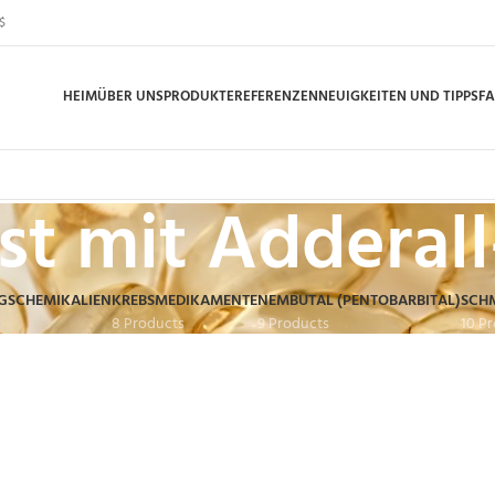
$
HEIM
ÜBER UNS
PRODUKTE
REFERENZEN
NEUIGKEITEN UND TIPPS
F
st mit Adderall
GSCHEMIKALIEN
KREBSMEDIKAMENTE
NEMBUTAL (PENTOBARBITAL)
SCH
8 Products
9 Products
10 P