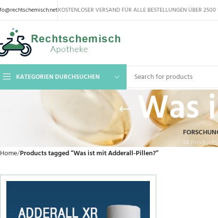
nfo@rechtschemisch.net
KOSTENLOSER VERSAND FÜR ALLE BESTELLUNGEN ÜBER 2500 
KATEGORIEN DURCHSUCHEN
Was i
FORSCHUN
14 Products
Home
Products tagged “Was ist mit Adderall-Pillen?”