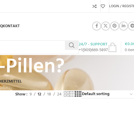
LOGIN / REGIST
AQ
KONTAKT
€
0.0
24/7 - SUPPORT
+1(909)669-5897
0
ite
-Pillen?
MERZMITTEL
roducts
Show
9
12
18
24