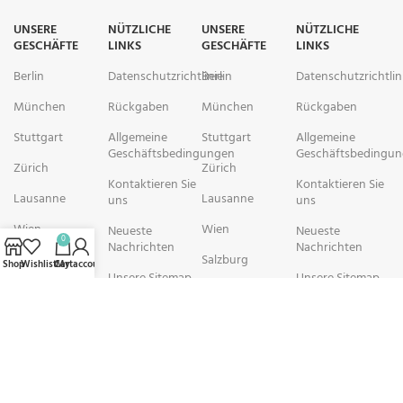
UNSERE
NÜTZLICHE
UNSERE
NÜTZLICHE
GESCHÄFTE
LINKS
GESCHÄFTE
LINKS
Berlin
Datenschutzrichtlinie
Berlin
Datenschutzrichtlin
München
Rückgaben
München
Rückgaben
Stuttgart
Allgemeine
Stuttgart
Allgemeine
Geschäftsbedingungen
Geschäftsbedingu
Zürich
Zürich
Kontaktieren Sie
Kontaktieren Sie
Lausanne
Lausanne
uns
uns
Wien
Wien
Neueste
Neueste
0
Nachrichten
Nachrichten
Salzburg
Salzburg
Shop
Wishlist
Cart
My account
Unsere Sitemap
Unsere Sitemap
Brüssel
Brüssel
rechtschemisch Pharmacy arbeitet mit Organisationen zusammen, die
sich der Verbesserung der Gesundheit und des Wohlbefindens ihrer
Gemeinden widmen. Wir sind bestrebt, Personen in schwierigen