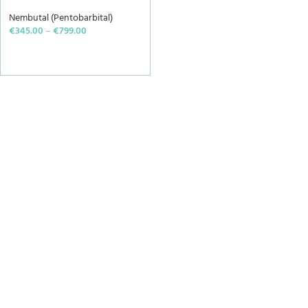
Nembutal (Pentobarbital)
€
345.00
–
€
799.00
SELECT OPTIONS