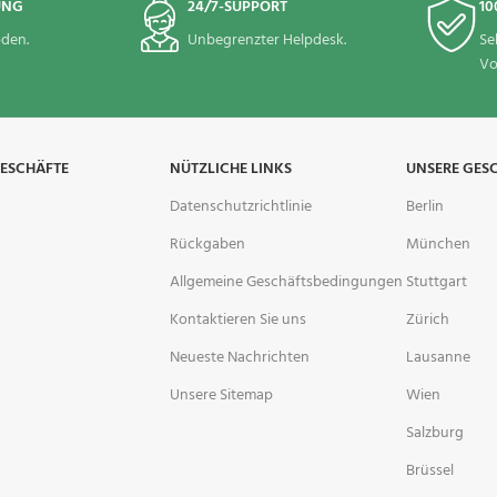
UNG
24/7-SUPPORT
10
den.
Unbegrenzter Helpdesk.
Se
Vo
GESCHÄFTE
NÜTZLICHE LINKS
UNSERE GES
Datenschutzrichtlinie
Berlin
Rückgaben
München
Allgemeine Geschäftsbedingungen
Stuttgart
Kontaktieren Sie uns
Zürich
Neueste Nachrichten
Lausanne
Unsere Sitemap
Wien
Salzburg
Brüssel