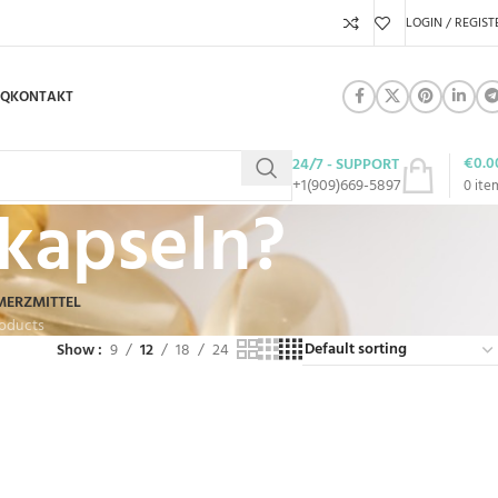
LOGIN / REGIST
AQ
KONTAKT
€
0.0
24/7 - SUPPORT
+1(909)669-5897
0
ite
kapseln?
MERZMITTEL
roducts
Show
9
12
18
24