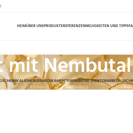
$
HEIM
ÜBER UNS
PRODUKTE
REFERENZEN
NEUIGKEITEN UND TIPPS
F
t mit Nembutal
GSCHEMIKALIEN
KREBSMEDIKAMENTE
NEMBUTAL (PENTOBARBITAL)
SCH
8 Products
9 Products
10 P