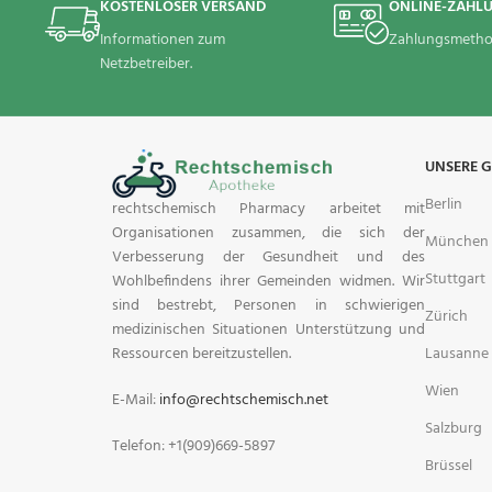
KOSTENLOSER VERSAND
ONLINE-ZAHL
Informationen zum
Zahlungsmetho
Netzbetreiber.
UNSERE 
Berlin
rechtschemisch Pharmacy arbeitet mit
Organisationen zusammen, die sich der
München
Verbesserung der Gesundheit und des
Stuttgart
Wohlbefindens ihrer Gemeinden widmen. Wir
sind bestrebt, Personen in schwierigen
Zürich
medizinischen Situationen Unterstützung und
Lausanne
Ressourcen bereitzustellen.
Wien
E-Mail:
info@rechtschemisch.net
Salzburg
Telefon: +1(909)669-5897
Brüssel