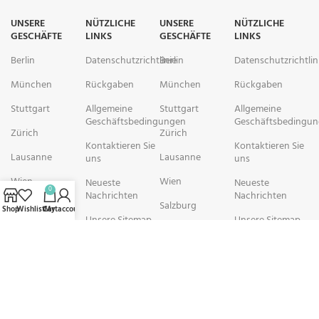
UNSERE
NÜTZLICHE
UNSERE
NÜTZLICHE
GESCHÄFTE
LINKS
GESCHÄFTE
LINKS
Berlin
Datenschutzrichtlinie
Berlin
Datenschutzrichtlin
München
Rückgaben
München
Rückgaben
Stuttgart
Allgemeine
Stuttgart
Allgemeine
Geschäftsbedingungen
Geschäftsbedingu
Zürich
Zürich
Kontaktieren Sie
Kontaktieren Sie
Lausanne
Lausanne
uns
uns
Wien
Wien
Neueste
Neueste
0
Nachrichten
Nachrichten
Salzburg
Salzburg
Shop
Wishlist
Cart
My account
Unsere Sitemap
Unsere Sitemap
Brüssel
Brüssel
rechtschemisch Pharmacy arbeitet mit Organisationen zusammen, die
sich der Verbesserung der Gesundheit und des Wohlbefindens ihrer
Gemeinden widmen. Wir sind bestrebt, Personen in schwierigen