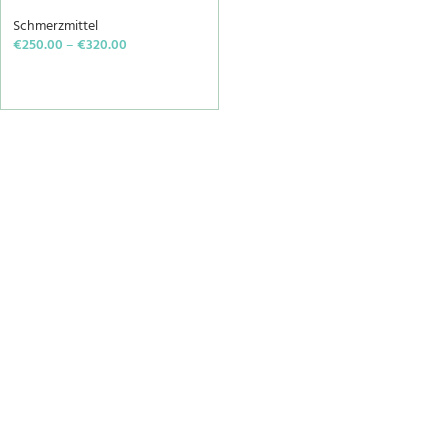
Schmerzmittel
€
250.00
–
€
320.00
SELECT OPTIONS