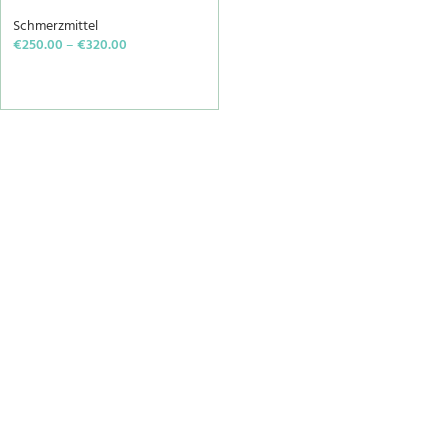
Schmerzmittel
€
250.00
–
€
320.00
SELECT OPTIONS