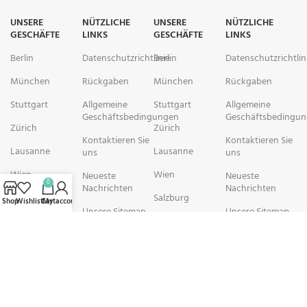
UNSERE
NÜTZLICHE
UNSERE
NÜTZLICHE
GESCHÄFTE
LINKS
GESCHÄFTE
LINKS
Berlin
Datenschutzrichtlinie
Berlin
Datenschutzrichtlin
München
Rückgaben
München
Rückgaben
Stuttgart
Allgemeine
Stuttgart
Allgemeine
Geschäftsbedingungen
Geschäftsbedingu
Zürich
Zürich
Kontaktieren Sie
Kontaktieren Sie
Lausanne
Lausanne
uns
uns
Wien
Wien
Neueste
Neueste
0
Nachrichten
Nachrichten
Salzburg
Salzburg
Shop
Wishlist
Cart
My account
Unsere Sitemap
Unsere Sitemap
Brüssel
Brüssel
rechtschemisch Pharmacy arbeitet mit Organisationen zusammen, die
sich der Verbesserung der Gesundheit und des Wohlbefindens ihrer
Gemeinden widmen. Wir sind bestrebt, Personen in schwierigen