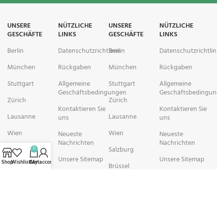
UNSERE
NÜTZLICHE
UNSERE
NÜTZLICHE
GESCHÄFTE
LINKS
GESCHÄFTE
LINKS
Berlin
Datenschutzrichtlinie
Berlin
Datenschutzrichtlin
München
Rückgaben
München
Rückgaben
Stuttgart
Allgemeine
Stuttgart
Allgemeine
Geschäftsbedingungen
Geschäftsbedingu
Zürich
Zürich
Kontaktieren Sie
Kontaktieren Sie
Lausanne
Lausanne
uns
uns
Wien
Wien
Neueste
Neueste
Nachrichten
Nachrichten
Salzburg
Salzburg
0
Unsere Sitemap
Unsere Sitemap
Shop
Wishlist
Cart
My account
Brüssel
Brüssel
rechtschemisch Pharmacy arbeitet mit Organisationen zusammen, die
sich der Verbesserung der Gesundheit und des Wohlbefindens ihrer