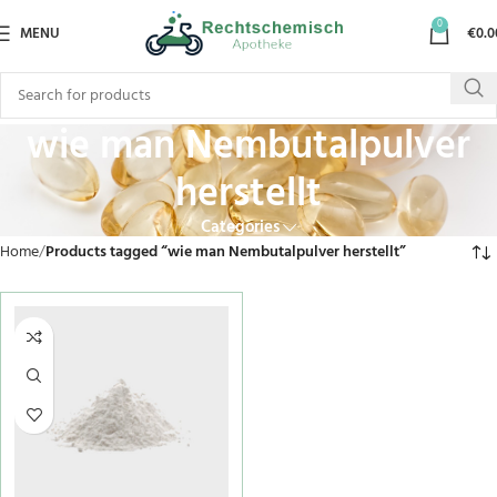
0
MENU
€
0.0
wie man Nembutalpulver
herstellt
Categories
Home
Products tagged “wie man Nembutalpulver herstellt”