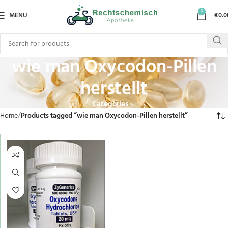
0
MENU
€
0.0
wie man Oxycodon-Pillen
herstellt
Categories
Home
Products tagged “wie man Oxycodon-Pillen herstellt”