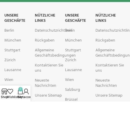
UNSERE
NÜTZLICHE
UNSERE
NÜTZLICHE
GESCHÄFTE
LINKS
GESCHÄFTE
LINKS
Berlin
Datenschutzrichtlinie
Berlin
Datenschutzrichtlin
München
Rückgaben
München
Rückgaben
Stuttgart
Allgemeine
Stuttgart
Allgemeine
Geschäftsbedingungen
Geschäftsbedingu
Zürich
Zürich
Kontaktieren Sie
Kontaktieren Sie
Lausanne
Lausanne
uns
uns
Wien
Wien
Neueste
Neueste
Nachrichten
Nachrichten
Salzburg
Salzburg
0
Unsere Sitemap
Unsere Sitemap
Shop
Wishlist
Cart
My account
Brüssel
Brüssel
rechtschemisch Pharmacy arbeitet mit Organisationen zusammen, die
sich der Verbesserung der Gesundheit und des Wohlbefindens ihrer