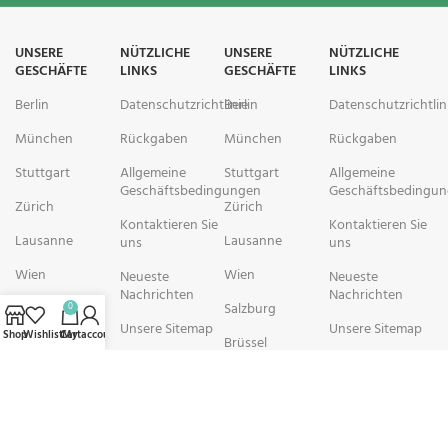
UNSERE
NÜTZLICHE
UNSERE
NÜTZLICHE
GESCHÄFTE
LINKS
GESCHÄFTE
LINKS
Berlin
Datenschutzrichtlinie
Berlin
Datenschutzrichtlin
München
Rückgaben
München
Rückgaben
Stuttgart
Allgemeine
Stuttgart
Allgemeine
Geschäftsbedingungen
Geschäftsbedingu
Zürich
Zürich
Kontaktieren Sie
Kontaktieren Sie
Lausanne
Lausanne
uns
uns
Wien
Wien
Neueste
Neueste
Nachrichten
Nachrichten
Salzburg
Salzburg
0
Unsere Sitemap
Unsere Sitemap
Shop
Wishlist
Cart
My account
Brüssel
Brüssel
rechtschemisch Pharmacy arbeitet mit Organisationen zusammen, die
sich der Verbesserung der Gesundheit und des Wohlbefindens ihrer