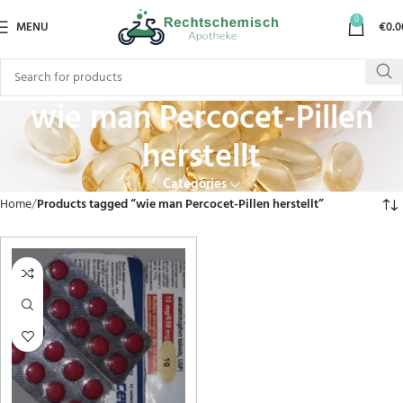
0
MENU
€
0.0
wie man Percocet-Pillen
herstellt
Categories
Home
Products tagged “wie man Percocet-Pillen herstellt”