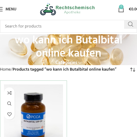
0
MENU
€
0.0
wo kann ich Butalbital
online kaufen
Categories
Home
Products tagged “wo kann ich Butalbital online kaufen”