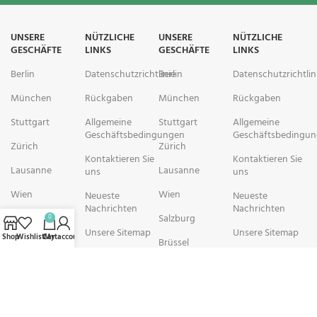
UNSERE
NÜTZLICHE
UNSERE
NÜTZLICHE
GESCHÄFTE
LINKS
GESCHÄFTE
LINKS
Berlin
Datenschutzrichtlinie
Berlin
Datenschutzrichtlin
München
Rückgaben
München
Rückgaben
Stuttgart
Allgemeine
Stuttgart
Allgemeine
Geschäftsbedingungen
Geschäftsbedingu
Zürich
Zürich
Kontaktieren Sie
Kontaktieren Sie
Lausanne
Lausanne
uns
uns
Wien
Wien
Neueste
Neueste
Nachrichten
Nachrichten
Salzburg
Salzburg
0
Unsere Sitemap
Unsere Sitemap
Shop
Wishlist
Cart
My account
Brüssel
Brüssel
rechtschemisch Pharmacy arbeitet mit Organisationen zusammen, die
sich der Verbesserung der Gesundheit und des Wohlbefindens ihrer