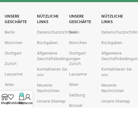
UNSERE
NÜTZLICHE
UNSERE
NÜTZLICHE
GESCHÄFTE
LINKS
GESCHÄFTE
LINKS
Berlin
Datenschutzrichtlinie
Berlin
Datenschutzrichtlin
München
Rückgaben
München
Rückgaben
Stuttgart
Allgemeine
Stuttgart
Allgemeine
Geschäftsbedingungen
Geschäftsbedingu
Zürich
Zürich
Kontaktieren Sie
Kontaktieren Sie
Lausanne
Lausanne
uns
uns
Wien
Wien
Neueste
Neueste
Nachrichten
Nachrichten
Salzburg
Salzburg
0
Unsere Sitemap
Unsere Sitemap
Shop
Wishlist
Cart
My account
Brüssel
Brüssel
rechtschemisch Pharmacy arbeitet mit Organisationen zusammen, die
sich der Verbesserung der Gesundheit und des Wohlbefindens ihrer