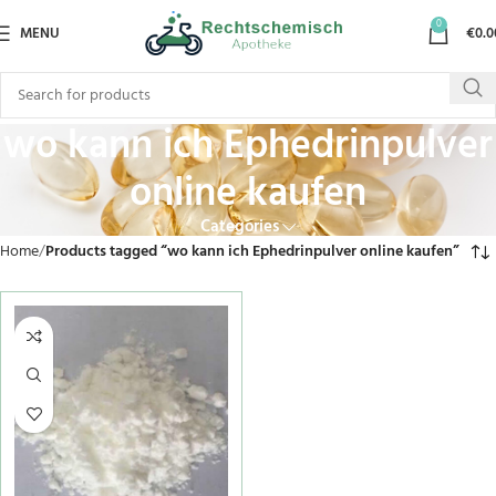
0
MENU
€
0.0
wo kann ich Ephedrinpulver
online kaufen
Categories
Home
Products tagged “wo kann ich Ephedrinpulver online kaufen”