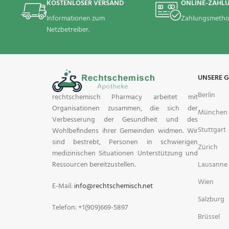
KOSTENLOSER VERSAND
ONLINE-ZAHL
Informationen zum
Zahlungsmetho
Netzbetreiber.
UNSERE 
Berlin
rechtschemisch Pharmacy arbeitet mit
Organisationen zusammen, die sich der
München
Verbesserung der Gesundheit und des
Stuttgart
Wohlbefindens ihrer Gemeinden widmen. Wir
sind bestrebt, Personen in schwierigen
Zürich
medizinischen Situationen Unterstützung und
Lausanne
Ressourcen bereitzustellen.
Wien
E-Mail:
info@rechtschemisch.net
Salzburg
Telefon: +1(909)669-5897
Brüssel