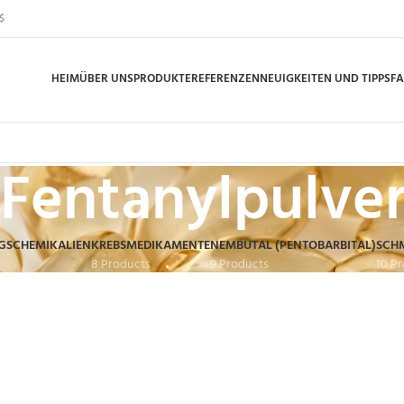
$
HEIM
ÜBER UNS
PRODUKTE
REFERENZEN
NEUIGKEITEN UND TIPPS
F
Fentanylpulver
GSCHEMIKALIEN
KREBSMEDIKAMENTE
NEMBUTAL (PENTOBARBITAL)
SCH
8 Products
9 Products
10 P