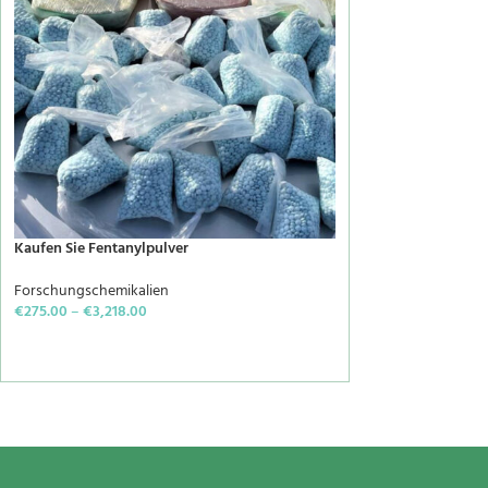
Kaufen Sie Fentanylpulver
Forschungschemikalien
€
275.00
–
€
3,218.00
SELECT OPTIONS