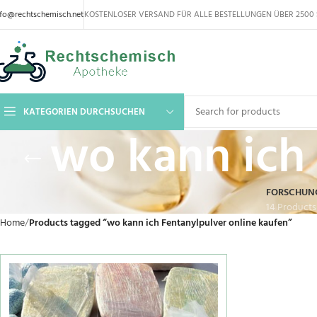
nfo@rechtschemisch.net
KOSTENLOSER VERSAND FÜR ALLE BESTELLUNGEN ÜBER 2500 
KATEGORIEN DURCHSUCHEN
wo kann ich 
FORSCHUN
14 Products
Home
Products tagged “wo kann ich Fentanylpulver online kaufen”