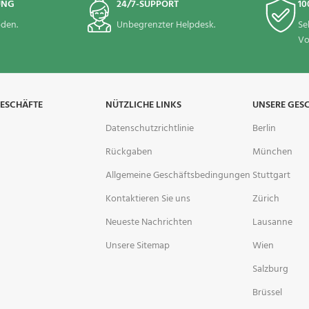
UNG
24/7-SUPPORT
10
den.
Unbegrenzter Helpdesk.
Se
Vo
GESCHÄFTE
NÜTZLICHE LINKS
UNSERE GES
Datenschutzrichtlinie
Berlin
Rückgaben
München
Allgemeine Geschäftsbedingungen
Stuttgart
Kontaktieren Sie uns
Zürich
Neueste Nachrichten
Lausanne
Unsere Sitemap
Wien
Salzburg
Brüssel