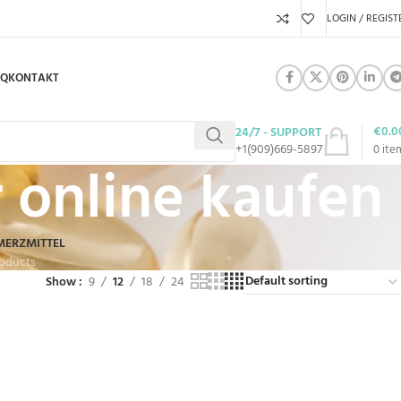
LOGIN / REGIST
AQ
KONTAKT
€
0.0
24/7 - SUPPORT
+1(909)669-5897
0
ite
 online kaufen
MERZMITTEL
roducts
Show
9
12
18
24