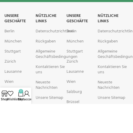
UNSERE
NÜTZLICHE
UNSERE
NÜTZLICHE
GESCHÄFTE
LINKS
GESCHÄFTE
LINKS
Berlin
Datenschutzrichtlinie
Berlin
Datenschutzrichtlin
München
Rückgaben
München
Rückgaben
Stuttgart
Allgemeine
Stuttgart
Allgemeine
Geschäftsbedingungen
Geschäftsbedingu
Zürich
Zürich
Kontaktieren Sie
Kontaktieren Sie
Lausanne
Lausanne
uns
uns
Wien
Wien
Neueste
Neueste
Nachrichten
Nachrichten
Salzburg
Salzburg
0
Unsere Sitemap
Unsere Sitemap
Shop
Wishlist
Cart
My account
Brüssel
Brüssel
rechtschemisch Pharmacy arbeitet mit Organisationen zusammen, die
sich der Verbesserung der Gesundheit und des Wohlbefindens ihrer