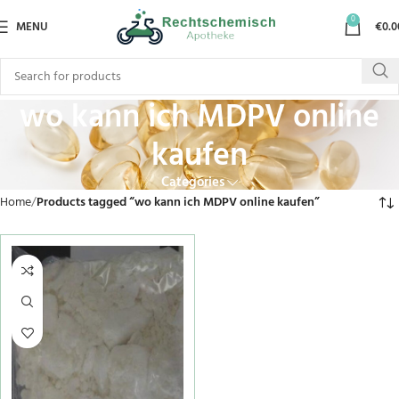
0
MENU
€
0.0
wo kann ich MDPV online
kaufen
Categories
Home
Products tagged “wo kann ich MDPV online kaufen”