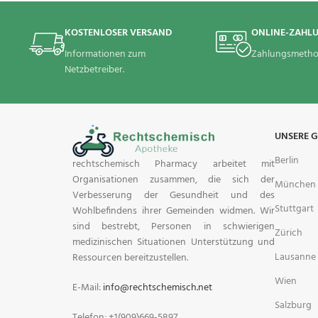
KOSTENLOSER VERSAND
ONLINE-ZAHL
Informationen zum
Zahlungsmetho
Netzbetreiber.
UNSERE 
Berlin
rechtschemisch Pharmacy arbeitet mit
Organisationen zusammen, die sich der
München
Verbesserung der Gesundheit und des
Stuttgart
Wohlbefindens ihrer Gemeinden widmen. Wir
sind bestrebt, Personen in schwierigen
Zürich
medizinischen Situationen Unterstützung und
Lausanne
Ressourcen bereitzustellen.
Wien
E-Mail:
info@rechtschemisch.net
Salzburg
Telefon: +1(909)669-5897