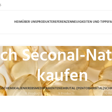
$
HEIM
ÜBER UNS
PRODUKTE
REFERENZEN
NEUIGKEITEN UND TIPPS
F
ch Seconal-Nat
kaufen
GSCHEMIKALIEN
KREBSMEDIKAMENTE
NEMBUTAL (PENTOBARBITAL)
SCH
8 Products
9 Products
10 P