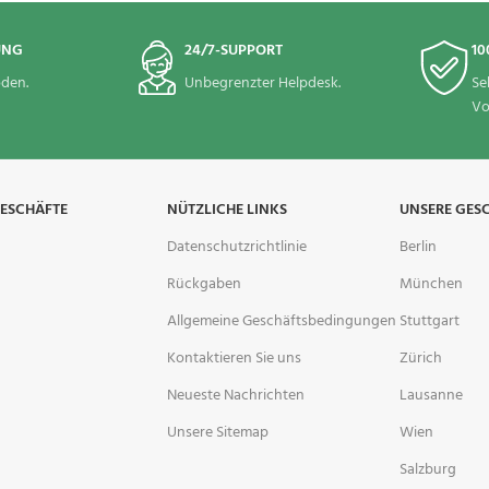
UNG
24/7-SUPPORT
10
den.
Unbegrenzter Helpdesk.
Se
Vo
GESCHÄFTE
NÜTZLICHE LINKS
UNSERE GES
Datenschutzrichtlinie
Berlin
Rückgaben
München
Allgemeine Geschäftsbedingungen
Stuttgart
Kontaktieren Sie uns
Zürich
Neueste Nachrichten
Lausanne
Unsere Sitemap
Wien
Salzburg