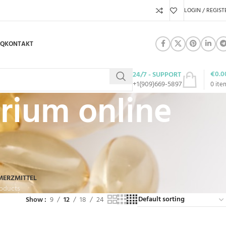
LOGIN / REGIST
AQ
KONTAKT
€
0.0
24/7 - SUPPORT
+1(909)669-5897
0
ite
rium online
MERZMITTEL
roducts
Show
9
12
18
24