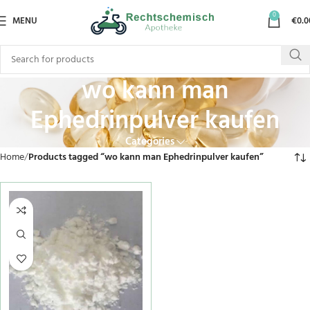
0
MENU
€
0.0
wo kann man
Ephedrinpulver kaufen
Categories
Home
Products tagged “wo kann man Ephedrinpulver kaufen”