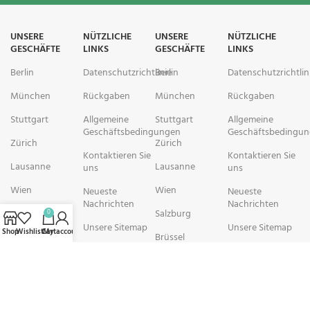
UNSERE
NÜTZLICHE
UNSERE
NÜTZLICHE
GESCHÄFTE
LINKS
GESCHÄFTE
LINKS
Berlin
Datenschutzrichtlinie
Berlin
Datenschutzrichtlin
München
Rückgaben
München
Rückgaben
Stuttgart
Allgemeine
Stuttgart
Allgemeine
Geschäftsbedingungen
Geschäftsbedingu
Zürich
Zürich
Kontaktieren Sie
Kontaktieren Sie
Lausanne
Lausanne
uns
uns
Wien
Wien
Neueste
Neueste
Nachrichten
Nachrichten
Salzburg
Salzburg
0
Unsere Sitemap
Unsere Sitemap
Shop
Wishlist
Cart
My account
Brüssel
Brüssel
rechtschemisch Pharmacy arbeitet mit Organisationen zusammen, die
sich der Verbesserung der Gesundheit und des Wohlbefindens ihrer