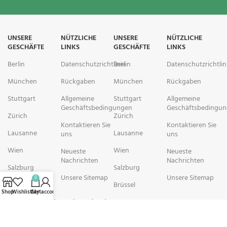
UNSERE
NÜTZLICHE
UNSERE
NÜTZLICHE
GESCHÄFTE
LINKS
GESCHÄFTE
LINKS
Berlin
Datenschutzrichtlinie
Berlin
Datenschutzrichtlin
München
Rückgaben
München
Rückgaben
Stuttgart
Allgemeine
Stuttgart
Allgemeine
Geschäftsbedingungen
Geschäftsbedingu
Zürich
Zürich
Kontaktieren Sie
Kontaktieren Sie
Lausanne
Lausanne
uns
uns
Wien
Wien
Neueste
Neueste
Nachrichten
Nachrichten
Salzburg
Salzburg
Unsere Sitemap
Unsere Sitemap
0
Brüssel
Brüssel
Shop
Wishlist
Cart
My account
rechtschemisch Pharmacy arbeitet mit Organisationen zusammen, die