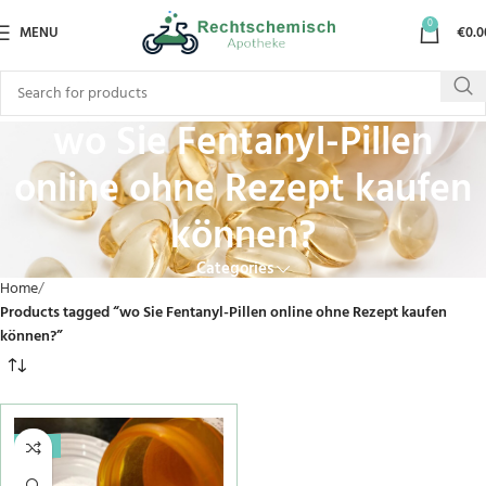
0
MENU
€
0.0
wo Sie Fentanyl-Pillen
online ohne Rezept kaufen
können?
Categories
Home
Products tagged “wo Sie Fentanyl-Pillen online ohne Rezept kaufen
können?”
-20%