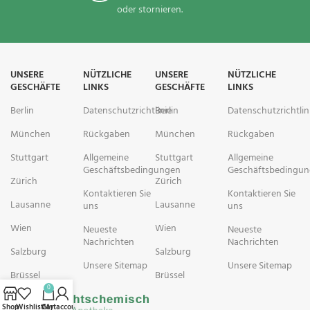
oder stornieren.
UNSERE
NÜTZLICHE
UNSERE
NÜTZLICHE
GESCHÄFTE
LINKS
GESCHÄFTE
LINKS
Berlin
Datenschutzrichtlinie
Berlin
Datenschutzrichtlin
München
Rückgaben
München
Rückgaben
Stuttgart
Allgemeine
Stuttgart
Allgemeine
Geschäftsbedingungen
Geschäftsbedingu
Zürich
Zürich
Kontaktieren Sie
Kontaktieren Sie
Lausanne
Lausanne
uns
uns
Wien
Wien
Neueste
Neueste
Nachrichten
Nachrichten
Salzburg
Salzburg
Unsere Sitemap
Unsere Sitemap
Brüssel
Brüssel
0
Shop
Wishlist
Cart
My account