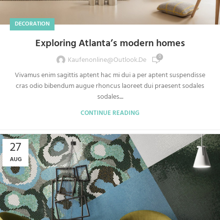
DECORATION
Exploring Atlanta’s modern homes
0
Kaufenonline@outlook.de
Vivamus enim sagittis aptent hac mi dui a per aptent suspendisse
cras odio bibendum augue rhoncus laoreet dui praesent sodales
sodales....
CONTINUE READING
27
AUG