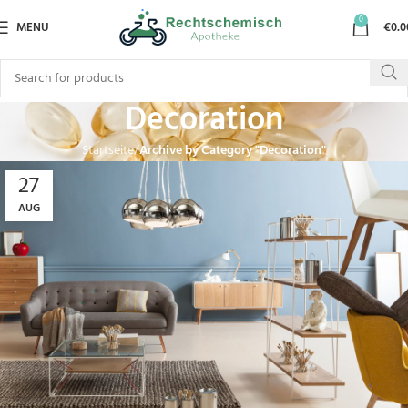
0
MENU
€
0.0
Decoration
Startseite
Archive by Category "Decoration"
27
AUG