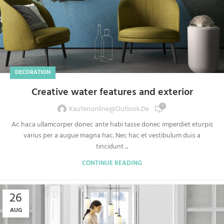
DECORATION
Creative water features and exterior
0
Kaufenonline@outlook.de
Ac haca ullamcorper donec ante habi tasse donec imperdiet eturpis
varius per a augue magna hac. Nec hac et vestibulum duis a
tincidunt ...
CONTINUE READING
26
AUG