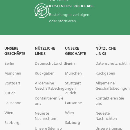
Vorteile an.
KOSTENLOSE RÜCKGABE
Bestellungen verfolgen
oder stornieren.
UNSERE
NÜTZLICHE
UNSERE
NÜTZLICHE
GESCHÄFTE
LINKS
GESCHÄFTE
LINKS
Berlin
Datenschutzrichtlinie
Berlin
Datenschutzrichtlin
München
Rückgaben
München
Rückgaben
Stuttgart
Allgemeine
Stuttgart
Allgemeine
Geschäftsbedingungen
Geschäftsbedingu
Zürich
Zürich
Kontaktieren Sie
Kontaktieren Sie
Lausanne
Lausanne
uns
uns
Wien
Wien
Neueste
Neueste
Nachrichten
Nachrichten
Salzburg
Salzburg
Unsere Sitemap
Unsere Sitemap