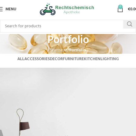
0
MENU
€
0.0
Portfolio
Startseite
Portfolio
ALL
ACCESSORIES
DECOR
FURNITURE
KITCHEN
LIGHTING