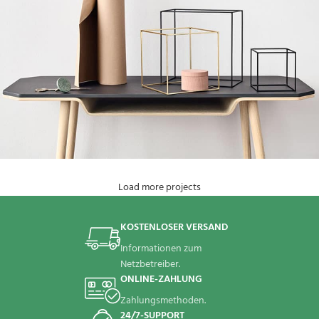
Load more projects
Leo uteu ullamcorper
Kitchen
KOSTENLOSER VERSAND
Informationen zum
Netzbetreiber.
ONLINE-ZAHLUNG
Zahlungsmethoden.
24/7-SUPPORT