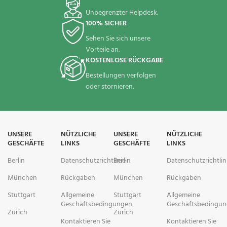
Unbegrenzter Helpdesk.
100% SICHER
Sehen Sie sich unsere
Vorteile an.
KOSTENLOSE RÜCKGABE
Bestellungen verfolgen
oder stornieren.
UNSERE
NÜTZLICHE
UNSERE
NÜTZLICHE
GESCHÄFTE
LINKS
GESCHÄFTE
LINKS
Berlin
Datenschutzrichtlinie
Berlin
Datenschutzrichtlin
München
Rückgaben
München
Rückgaben
Stuttgart
Allgemeine
Stuttgart
Allgemeine
Geschäftsbedingungen
Geschäftsbedingu
Zürich
Zürich
Kontaktieren Sie
Kontaktieren Sie