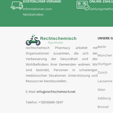
KOSTENLOSER VERSAND
ONLINE-ZAHL
Informationen zum
Zahlungsmetho
Netzbetreiber.
UNSERE 
Berlin
rechtschemisch Pharmacy arbeitet mit
Organisationen zusammen, die sich der
München
Verbesserung der Gesundheit und des
Stuttgart
Wohlbefindens ihrer Gemeinden widmen. Wir
sind bestrebt, Personen in schwierigen
Zürich
medizinischen Situationen Unterstützung und
Lausanne
Ressourcen bereitzustellen.
Wien
E-Mail:
info@rechtschemisch.net
Salzburg
Telefon: +1(909)669-5897
Brüssel