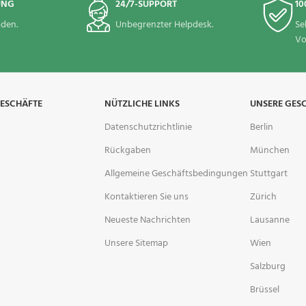
UNG
24/7-SUPPORT
10
den.
Unbegrenzter Helpdesk.
Se
Vo
GESCHÄFTE
NÜTZLICHE LINKS
UNSERE GES
Datenschutzrichtlinie
Berlin
Rückgaben
München
Allgemeine Geschäftsbedingungen
Stuttgart
Kontaktieren Sie uns
Zürich
Neueste Nachrichten
Lausanne
Unsere Sitemap
Wien
Salzburg
Brüssel