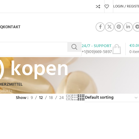
LOGIN / REGIST
AQ
KONTAKT
€
0.0
24/7 - SUPPORT
+1(909)669-5897
0
ite
) kopen
MERZMITTEL
roducts
Show
9
12
18
24