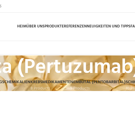
$
HEIM
ÜBER UNS
PRODUKTE
REFERENZEN
NEUIGKEITEN UND TIPPS
F
ta (Pertuzumab
GSCHEMIKALIEN
KREBSMEDIKAMENTE
NEMBUTAL (PENTOBARBITAL)
SCH
8 Products
9 Products
10 P