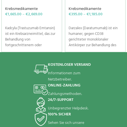
Krebsmedikamente
Krebsmedikamente
€
1,665.00
–
€
2,669.00
€
395.00
–
€
1,185.00
SELECT OPTIONS
SELECT OPTIONS
Kadcyla (Trastuzumab Emtansin)
Darzalex (Daratumumab) ist ein
ist ein Krebsarzneimittel, das zur
humaner, gegen CD38
Behandlung von
gerichteter monoklonaler
fortgeschrittenem oder
Antikörper zur Behandlung des
metastasiertem HER2-positivem
multiplen Myeloms
Für wen ist
Brustkrebs (Krebs, der sich auf
andere Körperteile ausgebreitet
KOSTENLOSER VERSAND
Darzalex
hat) bei Erwachsenen
Informationen zum
(Daratumumab)
angewendet wird, die zuvor
Netzbetreiber.
Trastuzumab und ein Taxan
geeignet?
ONLINE-ZAHLUNG
erhalten haben.
Zahlungsmethoden.
Darzalex (Daratumumab) ist
angezeigt für Patienten mit:
24/7-SUPPORT
neu diagnostiziertes multiples
Unbegrenzter Helpdesk.
Myelom, bei dem eine autologe
100% SICHER
Stammzelltransplantation nicht in
Frage kommt
Sehen Sie sich unsere