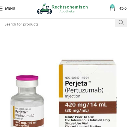
0
MENU
€
0.0