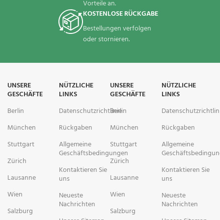
(Erstlinienbehandlung). Für diese
Vorteile an.
Indikation wird es in Kombination
KOSTENLOSE RÜCKGABE
mit Bortezomib, Melphalan und
Bestellungen verfolgen
Prednison eingesetzt.
oder stornieren.
Patienten mit multiplem
Myelom, die mindestens eine
vorherige Therapie erhalten
haben (Zweitlinienbehandlung).
Für diese Indikation wird es in
UNSERE
NÜTZLICHE
UNSERE
NÜTZLICHE
GESCHÄFTE
LINKS
GESCHÄFTE
LINKS
Kombination mit Lenalidomid und
Dexamethason oder Bortezomib
Berlin
Datenschutzrichtlinie
Berlin
Datenschutzrichtlin
und Dexamethason eingesetzt.
München
Rückgaben
München
Rückgaben
Patienten mit multiplem
Myelom, die mindestens zwei
Stuttgart
Allgemeine
Stuttgart
Allgemeine
Vortherapien erhalten haben,
Geschäftsbedingungen
Geschäftsbedingu
darunter Lenalidomid und einen
Zürich
Zürich
Proteasom-Inhibitor
Kontaktieren Sie
Kontaktieren Sie
Lausanne
Lausanne
(Drittlinientherapie). Für diese
uns
uns
Indikation wird es in Kombination
Wien
Wien
Neueste
Neueste
mit Pomalidomid und
Nachrichten
Nachrichten
Dexamethason eingesetzt.
Salzburg
Salzburg