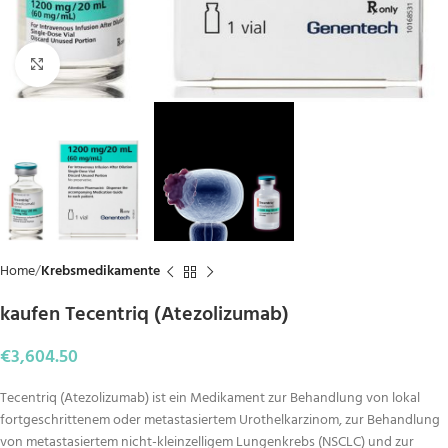
Click to enlarge
Home
Krebsmedikamente
kaufen Tecentriq (Atezolizumab)
€
3,604.50
Tecentriq (Atezolizumab) ist ein Medikament zur Behandlung von lokal
fortgeschrittenem oder metastasiertem Urothelkarzinom, zur Behandlung
von metastasiertem nicht-kleinzelligem Lungenkrebs (NSCLC) und zur