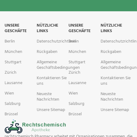
Patienten mit multiplem
Myelom, die mindestens eine
vorherige Therapie erhalten
haben (Zweitlinienbehandlung).
Für diese Indikation wird es in
UNSERE
NÜTZLICHE
UNSERE
NÜTZLICHE
GESCHÄFTE
LINKS
GESCHÄFTE
LINKS
Kombination mit Lenalidomid und
Dexamethason oder Bortezomib
Berlin
Datenschutzrichtlinie
Berlin
Datenschutzrichtlin
und Dexamethason eingesetzt.
München
Rückgaben
München
Rückgaben
Patienten mit multiplem
Myelom, die mindestens zwei
Stuttgart
Allgemeine
Stuttgart
Allgemeine
Vortherapien erhalten haben,
Geschäftsbedingungen
Geschäftsbedingu
darunter Lenalidomid und einen
Zürich
Zürich
Proteasom-Inhibitor
Kontaktieren Sie
Kontaktieren Sie
Lausanne
Lausanne
(Drittlinientherapie). Für diese
uns
uns
Indikation wird es in Kombination
Wien
Wien
Neueste
Neueste
mit Pomalidomid und
Nachrichten
Nachrichten
Dexamethason eingesetzt.
Salzburg
Salzburg
Unsere Sitemap
Unsere Sitemap
Multiples Myelom, die
Brüssel
Brüssel
mindestens drei vorherige
Therapielinien erhalten haben,
darunter einen Proteasom-
Inhibitor (PI) und ein
rechtschemisch Pharmacy arbeitet mit Organisationen zusammen, die