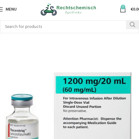
0
MENU
€
0.0