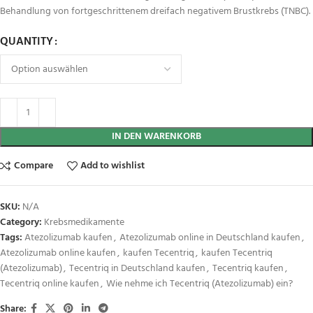
Behandlung von fortgeschrittenem dreifach negativem Brustkrebs (TNBC).
QUANTITY
IN DEN WARENKORB
Compare
Add to wishlist
SKU:
N/A
Category:
Krebsmedikamente
Tags:
Atezolizumab kaufen
,
Atezolizumab online in Deutschland kaufen
,
Atezolizumab online kaufen
,
kaufen Tecentriq
,
kaufen Tecentriq
(Atezolizumab)
,
Tecentriq in Deutschland kaufen
,
Tecentriq kaufen
,
Tecentriq online kaufen
,
Wie nehme ich Tecentriq (Atezolizumab) ein?
Share: