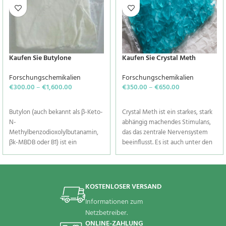
Kaufen Sie Butylone
Kaufen Sie Crystal Meth
Forschungschemikalien
Forschungschemikalien
€
300.00
–
€
1,600.00
€
350.00
–
€
650.00
SELECT OPTIONS
SELECT OPTIONS
Butylon (auch bekannt als β-Keto-
Crystal Meth ist ein starkes, stark
N-
abhängig machendes Stimulans,
Methylbenzodioxolylbutanamin,
das das zentrale Nervensystem
βk-MBDB oder B1) ist ein
beeinflusst. Es ist auch unter den
synthetisches Entaktogen und
Namen Meth, Chalk, Ice und
Stimulans der Phenethylamin-
Crystal bekannt und hat die Form
und Cathinon-Klassen. Butylon ist
eines weißen, geruchlosen, bitter
das β-Keto-Analogon von MBDB
schmeckenden kristallinen
KOSTENLOSER VERSAND
und das substituierte
Pulvers, das sich leicht in Wasser
Informationen zum
Methylendioxy-Analogon von
oder Alkohol auflöst. Es wurde
Netzbetreiber.
Buphedron.
Als Designerdroge
Anfang des 20. Jahrhunderts aus
ONLINE-ZAHLUNG
wird es häufig zusammen mit
seiner Vorgängerdroge