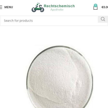
0
MENU
€
0.0