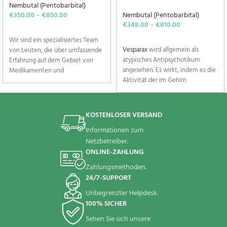
Nembutal (Pentobarbital)
€
350.00
–
€
850.00
Nembutal (Pentobarbital)
€
348.00
–
€
810.00
SELECT OPTIONS
SELECT OPTIONS
Wir sind ein spezialisiertes Team
Vesparax
wird allgemein als
von Leuten, die über umfassende
atypisches Antipsychotikum
Erfahrung auf dem Gebiet von
angesehen. Es wirkt, indem es die
Medikamenten und
Aktivität der im Gehirn
Arzneimitteln verfügen. Darüber
vorhandenen Chemikalien
hinaus machen wir Aprobarbiton
verändert. Dieses Medikament ist
und andere Produkte in allen
nur für Erwachsene geeignet und
Teilen der Welt verfügbar. Sie
KOSTENLOSER VERSAND
sollte nicht an Personen unter 18
können Aprobarbiton jetzt online
Informationen zum
Jahren verabreicht werden.
zum besten Preis von zu Hause
Netzbetreiber.
aus kaufen. Wir sind nur einen
ONLINE-ZAHLUNG
Klick entfernt. Senden Sie Ihre
Bestellung, um Aprobarbiton
Zahlungsmethoden.
online zu kaufen, noch heute und
24/7-SUPPORT
lassen Sie es sich bald an die von
Unbegrenzter Helpdesk.
Ihnen angegebene Adresse
liefern.
100% SICHER
Sehen Sie sich unsere