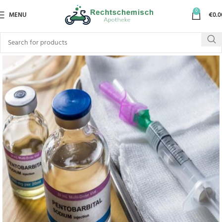
0
MENU
€
0.0