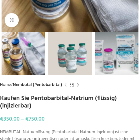
Click to enlarge
Home
Nembutal (Pentobarbital)
Kaufen Sie Pentobarbital-Natrium (flüssig)
(injizierbar)
€
350.00
–
€
750.00
NEMBUTAL-Natriumlösung (Pentobarbital-Natrium-Injektion) ist eine
sterile Lösung zur intravenösen oder intramuskulären Injektion. Jeder ml