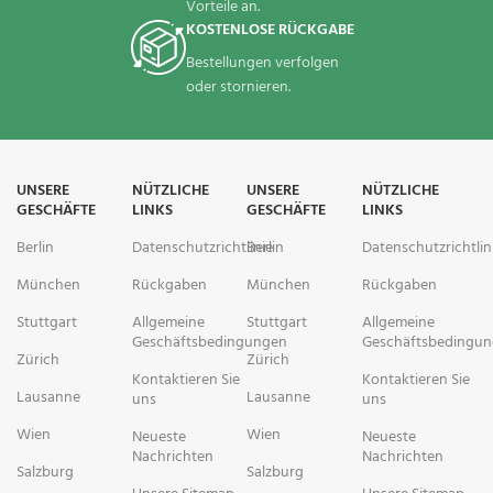
Vorteile an.
KOSTENLOSE RÜCKGABE
Bestellungen verfolgen
oder stornieren.
UNSERE
NÜTZLICHE
UNSERE
NÜTZLICHE
GESCHÄFTE
LINKS
GESCHÄFTE
LINKS
Berlin
Datenschutzrichtlinie
Berlin
Datenschutzrichtlin
München
Rückgaben
München
Rückgaben
Stuttgart
Allgemeine
Stuttgart
Allgemeine
Geschäftsbedingungen
Geschäftsbedingu
Zürich
Zürich
Kontaktieren Sie
Kontaktieren Sie
Lausanne
Lausanne
uns
uns
Wien
Wien
Neueste
Neueste
Nachrichten
Nachrichten
Salzburg
Salzburg