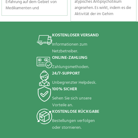
atypisches Antipsychotikum
Erfahrung auf dem Gebiet von
angesehen. Es wirkt, indem es die
Medikamenten und
Aktivität der im Gehirn
Arzneimitteln verfügen. Darüber
vorhandenen Chemikalien
hinaus machen wir Aprobarbiton
verändert. Dieses Medikament ist
und andere Produkte in allen
nur für Erwachsene geeignet und
Teilen der Welt verfügbar. Sie
KOSTENLOSER VERSAND
sollte nicht an Personen unter 18
können Aprobarbiton jetzt online
Informationen zum
Jahren verabreicht werden.
zum besten Preis von zu Hause
Netzbetreiber.
aus kaufen. Wir sind nur einen
ONLINE-ZAHLUNG
Klick entfernt. Senden Sie Ihre
Bestellung, um Aprobarbiton
Zahlungsmethoden.
online zu kaufen, noch heute und
24/7-SUPPORT
lassen Sie es sich bald an die von
Unbegrenzter Helpdesk.
Ihnen angegebene Adresse
liefern.
100% SICHER
Sehen Sie sich unsere
Vorteile an.
KOSTENLOSE RÜCKGABE
Bestellungen verfolgen
oder stornieren.