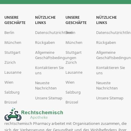
UNSERE
NÜTZLICHE
UNSERE
NÜTZLICHE
GESCHÄFTE
LINKS
GESCHÄFTE
LINKS
Berlin
Datenschutzrichtlinie
Berlin
Datenschutzrichtlin
München
Rückgaben
München
Rückgaben
Stuttgart
Allgemeine
Stuttgart
Allgemeine
Geschäftsbedingungen
Geschäftsbedingu
Zürich
Zürich
Kontaktieren Sie
Kontaktieren Sie
Lausanne
Lausanne
uns
uns
Wien
Wien
Neueste
Neueste
Nachrichten
Nachrichten
Salzburg
Salzburg
Unsere Sitemap
Unsere Sitemap
Brüssel
Brüssel
rechtschemisch Pharmacy arbeitet mit Organisationen zusammen, die
sich der Verbesserung der Gesundheit und des Wohlbefindens ihrer