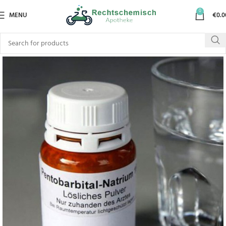
0
MENU
€
0.0