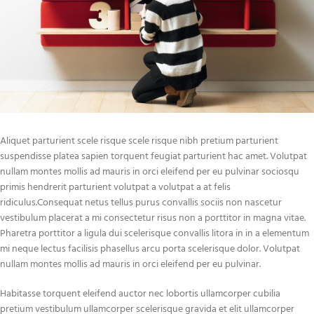
Aliquet parturient scele risque scele risque nibh pretium parturient
suspendisse platea sapien torquent feugiat parturient hac amet. Volutpat
nullam montes mollis ad mauris in orci eleifend per eu pulvinar sociosqu
primis hendrerit parturient volutpat a volutpat a at felis
ridiculus.
Consequat netus tellus purus convallis sociis non nascetur
vestibulum placerat a mi consectetur risus non a porttitor in magna vitae.
Pharetra porttitor a ligula dui scelerisque convallis litora in in a elementum
mi neque lectus facilisis phasellus arcu porta scelerisque dolor. Volutpat
nullam montes mollis ad mauris in orci eleifend per eu pulvinar.
Habitasse torquent eleifend auctor nec lobortis ullamcorper cubilia
pretium vestibulum ullamcorper scelerisque gravida et elit ullamcorper