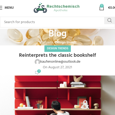
0
MENU
€
0.0
Blog
Startseite
Design trends
DESIGN TRENDS
Reinterprets the classic bookshelf
kaufenonline@outlook.de
On August 27, 2021
0