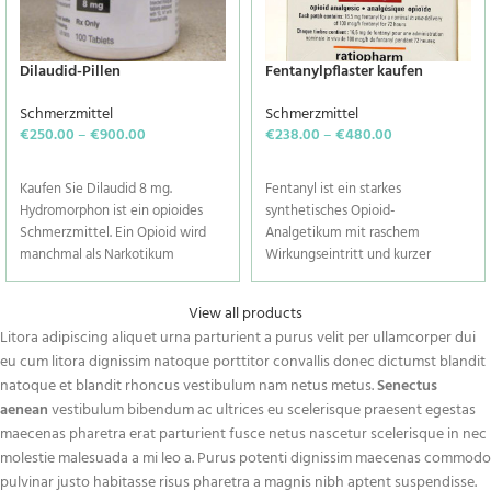
Dilaudid-Pillen
Fentanylpflaster kaufen
Schmerzmittel
Schmerzmittel
€
250.00
–
€
900.00
€
238.00
–
€
480.00
SELECT OPTIONS
SELECT OPTIONS
Kaufen Sie Dilaudid 8 mg.
Fentanyl ist ein starkes
Hydromorphon ist ein opioides
synthetisches Opioid-
Schmerzmittel. Ein Opioid wird
Analgetikum mit raschem
manchmal als Narkotikum
Wirkungseintritt und kurzer
bezeichnet. Dilaudid 8 mg wird
Wirkdauer. Es ist ein starker
zur Behandlung mittelschwerer
Agonist an den µ-Opioid-
View all products
bis starker Schmerzen verwendet.
Rezeptoren. In der Vergangenheit
Litora adipiscing aliquet urna parturient a purus velit per ullamcorper dui
Die Form mit verlängerter
wurde es zur Behandlung von
eu cum litora dignissim natoque porttitor convallis donec dictumst blandit
Wirkstofffreisetzung dieses
Durchbruchschmerzen eingesetzt
natoque et blandit rhoncus vestibulum nam netus metus.
Senectus
Arzneimittels ist für die
und wird häufig als Analgetikum
aenean
vestibulum bibendum ac ultrices eu scelerisque praesent egestas
Behandlung mittelschwerer bis
in Vorbehandlungssituationen
starker Schmerzen rund um die
und als Anästhetikum in
maecenas pharetra erat parturient fusce netus nascetur scelerisque in nec
Uhr vorgesehen. Diese Form von
Kombination mit einem
molestie malesuada a mi leo a. Purus potenti dignissim maecenas commodo
Dilaudid 8 mg ist nicht für die
Benzodiazepin verwendet. Da
pulvinar justo habitasse risus pharetra a magnis nibh aptent suspendisse.