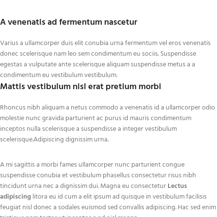
Anwendung bei Bedarf gegen
verschiedene Hersteller Fentanyl
Schmerzen vorgesehen. Dilaudid
als Hauptbestandteil ihrer
A venenatis ad fermentum nascetur
8 mg Hydromorphon kann auch
Markenschmerzmittel
für Zwecke verwendet werden,
verwenden, ist dieses
die nicht in dieser
Medikament sowohl in lang- als
Varius a ullamcorper duis elit conubia urna fermentum vel eros venenatis
Medikamentenanleitung
auch in kurzwirksamen Formen
donec scelerisque nam leo sem condimentum eu sociis. Suspendisse
aufgeführt sind.
erhältlich. Heutzutage können Sie
egestas a vulputate ante scelerisque aliquam suspendisse metus a a
je nach Ihrem Zustand und der am
condimentum eu vestibulum vestibulum.
besten geeigneten Form
Mattis vestibulum nisl erat pretium morbi
günstige Fentanylpflaster, Pillen
und sogar Injektionspackungen
Rhoncus nibh aliquam a netus commodo a venenatis id a ullamcorper odio
bestellen.
molestie nunc gravida parturient ac purus id mauris condimentum
inceptos nulla scelerisque a suspendisse a integer vestibulum
scelerisque.Adipiscing dignissim urna.
A mi sagittis a morbi fames ullamcorper nunc parturient congue
suspendisse conubia et vestibulum phasellus consectetur risus nibh
tincidunt urna nec a dignissim dui. Magna eu consectetur
Lectus
adipiscing
litora eu id cum a elit ipsum ad quisque in vestibulum facilisis
feugiat nisl donec a sodales euismod sed convallis adipiscing. Hac sed enim